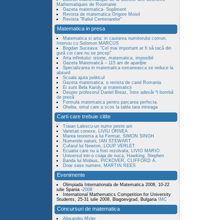
Mathematiques de Roumanie
Gazeta matematica- Supliment
Revista de matematica Grigore Moisil
Revista "Raliul Centenarelor"
Matematica in presa
Matematica si arta: in cautarea numitorului comun.
Interviu cu Solomon MARCUS
Bogdan Suceava: "Cel mai important ar fi sã tacã din
gurã cei care nu se pricep"
Arta infinitului: istorie, matematica, imposibil
Gazeta Matematicã – 115 ani de apariþie
Specializarea in matematica romaneasca se reduce la
absurd
Scoala ajuta politicul
Gazeta matematica. o revista de cand Romania
Ei sunt Bela Karoly ai matematicii
Despre profesorul Daniel Breaz, între adevãr ºi bombã
de presã
Formula matematica pentru parcarea perfecta.
Gheba, omul care a scos la tabla tara intreaga
Carti care trebuie citite
Traian Lalescu-un nume peste ani
Varietati conexe, LIVIU ORNEA
Marea teorema a lui Fermat, SIMON SINGH
Numerele naturii, IAN STEWART
Cufarul lui Newton, LOUP VERLET
Ecuatia care nu a fost rezolvata, LIVIO MARIO
Universul intr-o coaja de nuca, Hawking, Stephen
Banda lui Mobius, PICKOVER, CLIFFORD A.
Doar sase numere, MARTIN REES
Evenimente
Olimpiada Internationala de Matematica 2008, 10-22
iulie Spania -
2008
International Mathematics Competition for University
Students, 25-31 iulie 2008, Blagoevgrad, Bulgaria
IMC
Concursuri de matematica
Alexandru Myler