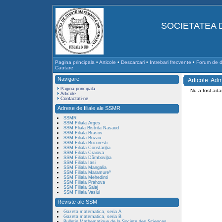
SOCIETATEA 
Pagina principala
•
Articole
•
Descarcari
•
Intrebari frecvente
•
Forum de di
Cautare
Navigare
Articole: Ad
Pagina principala
Nu a fost adau
Articole
Contactati-ne
Adrese de filiale ale SSMR
SSMR
SSM Filiala Arges
SSM Fliala Bistrita Nasaud
SSM Filiala Brasov
SSM Filiala Buzau
SSM Filiala Bucuresti
SSM Filiala Constanþa
SSM Filiala Craiova
SSM Filiala Dâmboviþa
SSM Filiala Iasi
SSM Filiala Mangalia
SSM Filiala Maramureº
SSM Filiala Mehedinti
SSM Filiala Prahova
SSM Filiala Salaj
SSM Filiala Vaslui
Reviste ale SSM
Gazeta matematica, seria A
Gazeta matematica, seria B
Bulletin Mathematique de la Societe des Sciences