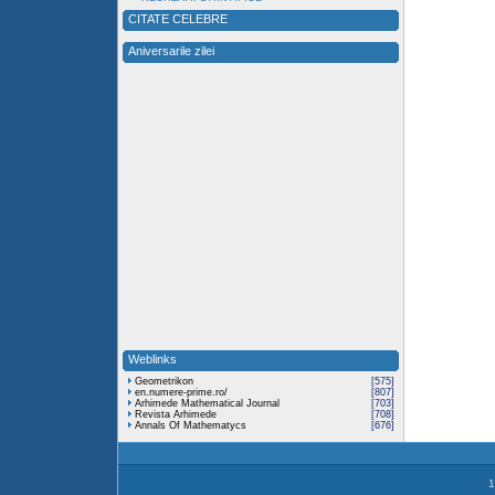
CITATE CELEBRE
Aniversarile zilei
Weblinks
Geometrikon
[575]
en.numere-prime.ro/
[807]
Arhimede Mathematical Journal
[703]
Revista Arhimede
[708]
Annals Of Mathematycs
[676]
1