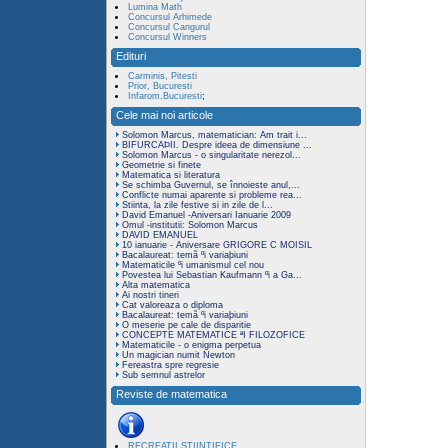
Lumina Math
Concursul Arhimede
Concursul Cangurul
Concursul Winners
Edituri
Carminis, Pitesti
Prior, Bucuresti
Infarom,Bucuresti
;
Cele mai noi articole
Solomon Marcus, matematician: Am trait i...
BIFURCAÞII. Despre ideea de dimensiune ...
Solomon Marcus - o singularitate nerezol...
Geometrie si finete
Matematica si literatura
Se schimba Guvernul, se înnoieste anul,...
Conflicte numai aparente si probleme rea...
Stiinta, la zile festive si in zile de l...
David Emanuel -Aniversari Ianuarie 2009
Omul -institutii: Solomon Marcus
DAVID EMANUEL
10 ianuarie - Aniversare GRIGORE C MOISIL
Bacalaureat: temã ºi variaþiuni
Matematicile ºi umanismul cel nou
Povestea lui Sebastian Kaufmann ºi a Ga...
Alta matematica
Ai nostri tineri
Cat valoreaza o diploma
Bacalaureat: temã ºi variaþiuni
O meserie pe cale de disparitie
CONCEPTE MATEMATICE ªI FILOZOFICE
Matematicile - o enigma perpetua
Un magician numit Newton
Fereastra spre regresie
Sub semnul astrelor
Reviste de matematica
RECREATII STIINTIFICE