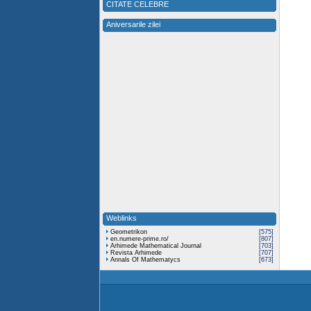
CITATE CELEBRE
Aniversarile zilei
Weblinks
Geometrikon
[575]
en.numere-prime.ro/
[807]
Arhimede Mathematical Journal
[703]
Revista Arhimede
[707]
Annals Of Mathematycs
[673]