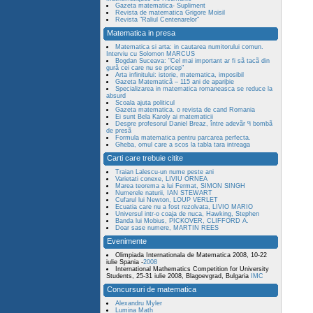
Gazeta matematica- Supliment
Revista de matematica Grigore Moisil
Revista "Raliul Centenarelor"
Matematica in presa
Matematica si arta: in cautarea numitorului comun.
Interviu cu Solomon MARCUS
Bogdan Suceava: "Cel mai important ar fi sã tacã din
gurã cei care nu se pricep"
Arta infinitului: istorie, matematica, imposibil
Gazeta Matematicã – 115 ani de apariþie
Specializarea in matematica romaneasca se reduce la
absurd
Scoala ajuta politicul
Gazeta matematica. o revista de cand Romania
Ei sunt Bela Karoly ai matematicii
Despre profesorul Daniel Breaz, între adevãr ºi bombã
de presã
Formula matematica pentru parcarea perfecta.
Gheba, omul care a scos la tabla tara intreaga
Carti care trebuie citite
Traian Lalescu-un nume peste ani
Varietati conexe, LIVIU ORNEA
Marea teorema a lui Fermat, SIMON SINGH
Numerele naturii, IAN STEWART
Cufarul lui Newton, LOUP VERLET
Ecuatia care nu a fost rezolvata, LIVIO MARIO
Universul intr-o coaja de nuca, Hawking, Stephen
Banda lui Mobius, PICKOVER, CLIFFORD A.
Doar sase numere, MARTIN REES
Evenimente
Olimpiada Internationala de Matematica 2008, 10-22
iulie Spania -
2008
International Mathematics Competition for University
Students, 25-31 iulie 2008, Blagoevgrad, Bulgaria
IMC
Concursuri de matematica
Alexandru Myler
Lumina Math