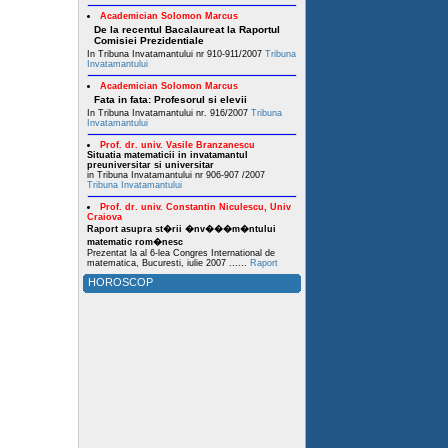
Academician Solomon Marcus
De la recentul Bacalaureat la Raportul
Comisiei Prezidentiale
In Tribuna Invatamantului nr 910-911/2007
Tribuna
Invatamantului
Academician Solomon Marcus
Fata in fata: Profesorul si elevii
In Tribuna Invatamantului nr. 916/2007
Tribuna
Invatamantului
Prof. dr. univ. Vasile Branzanescu
Situatia matematicii in invatamantul
preuniversitar si universitar
in Tribuna Invatamantului nr 906-907 /2007
Tribuna Invatamantului
Prof. dr. univ. Constantin Niculescu, Univ
Craiova
Raport asupra st�rii �nv���m�ntului
matematic rom�nesc
Prezentat la al 6-lea Congres International de
matematica, Bucuresti, iulie 2007 ......
Raport
HOROSCOP