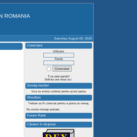
IN ROMANIA
Saturday, August 08, 2026
Conectare
Utilizator
Parola
Ti-ai uitat parola?
Solicita una noua
aici
.
Sondaj membri
Inca nu exista continut pentru acest panou
Shoutbox
Trebuie sa fii conectat pentru a posta un mesaj.
Nu exista mesaje postate.
Fusion Rank
Căutare în dicţionar