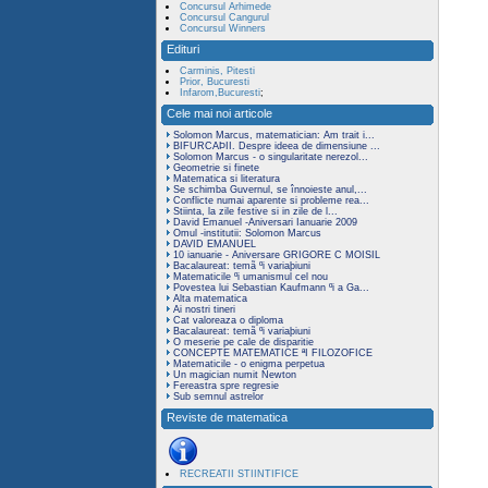
Concursul Arhimede
Concursul Cangurul
Concursul Winners
Edituri
Carminis, Pitesti
Prior, Bucuresti
Infarom,Bucuresti
;
Cele mai noi articole
Solomon Marcus, matematician: Am trait i...
BIFURCAÞII. Despre ideea de dimensiune ...
Solomon Marcus - o singularitate nerezol...
Geometrie si finete
Matematica si literatura
Se schimba Guvernul, se înnoieste anul,...
Conflicte numai aparente si probleme rea...
Stiinta, la zile festive si in zile de l...
David Emanuel -Aniversari Ianuarie 2009
Omul -institutii: Solomon Marcus
DAVID EMANUEL
10 ianuarie - Aniversare GRIGORE C MOISIL
Bacalaureat: temã ºi variaþiuni
Matematicile ºi umanismul cel nou
Povestea lui Sebastian Kaufmann ºi a Ga...
Alta matematica
Ai nostri tineri
Cat valoreaza o diploma
Bacalaureat: temã ºi variaþiuni
O meserie pe cale de disparitie
CONCEPTE MATEMATICE ªI FILOZOFICE
Matematicile - o enigma perpetua
Un magician numit Newton
Fereastra spre regresie
Sub semnul astrelor
Reviste de matematica
RECREATII STIINTIFICE