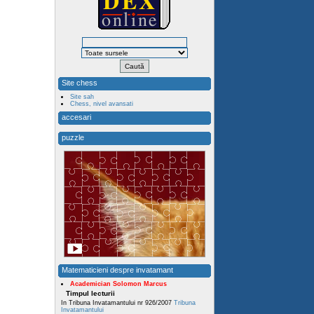
Site chess
Site sah
Chess, nivel avansati
accesari
puzzle
Matematicieni despre invatamant
Academician Solomon Marcus
Timpul lecturii
In Tribuna Invatamantului nr 926/2007
Tribuna
Invatamantului