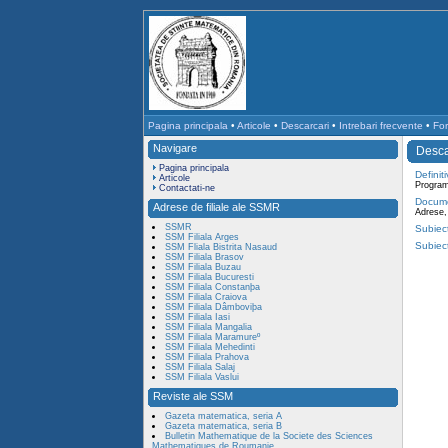
Pagina principala
•
Articole
•
Descarcari
•
Intrebari frecvente
•
For
Navigare
Desca
Pagina principala
Definiti
Articole
Program
Contactati-ne
Docume
Adrese de filiale ale SSMR
Adrese, 
SSMR
Subiec
SSM Filiala Arges
Subiect
SSM Fliala Bistrita Nasaud
SSM Filiala Brasov
SSM Filiala Buzau
SSM Filiala Bucuresti
SSM Filiala Constanþa
SSM Filiala Craiova
SSM Filiala Dâmboviþa
SSM Filiala Iasi
SSM Filiala Mangalia
SSM Filiala Maramureº
SSM Filiala Mehedinti
SSM Filiala Prahova
SSM Filiala Salaj
SSM Filiala Vaslui
Reviste ale SSM
Gazeta matematica, seria A
Gazeta matematica, seria B
Bulletin Mathematique de la Societe des Sciences
Mathematiques de Roumanie