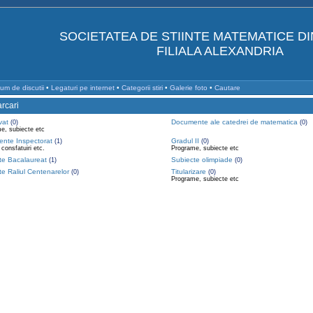
SOCIETATEA DE STIINTE MATEMATICE D
FILIALA ALEXANDRIA
um de discutii
•
Legaturi pe internet
•
Categorii stiri
•
Galerie foto
•
Cautare
rcari
vat
Documente ale catedrei de matematica
(0)
(0)
e, subiecte etc
nte Inspectorat
Gradul II
(1)
(0)
consfatuiri etc.
Programe, subiecte etc
te Bacalaureat
Subiecte olimpiade
(1)
(0)
e Raliul Centenarelor
Titularizare
(0)
(0)
Programe, subiecte etc