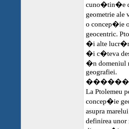
cuno�tin�e d
geometrie ale
o concep�ie o
geocentric. Pt
�i alte lucr�r
�i c�teva des
�n domeniul m
geografiei.
�
�����
La Ptolemeu po
concep�ie ge
asupra marelu
definirea unor