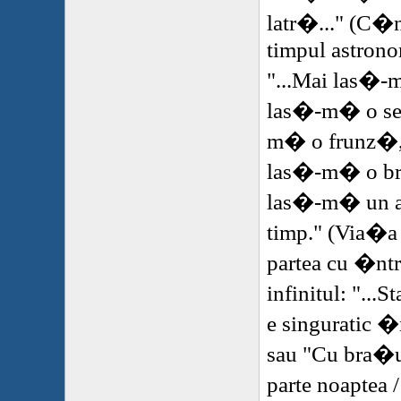
latr�..." (C�nt
timpul astrono
"...Mai las�-
las�-m� o se
m� o frunz�, u
las�-m� o br
las�-m� un an
timp." (Via�a
partea cu �ntr
infinitul: "...S
e singuratic �n
sau "Cu bra�ul
parte noaptea 