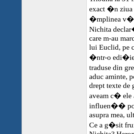
exact �n ziua
�mplinea v�rs
Nichita decla
care m-au marca
lui Euclid, pe c
�ntr-o edi�ie 
traduse din g
aduc aminte, p
drept texte de 
aveam c� ele 
influen�� po
asupra mea, ult
Ce a g�sit fr
Nichita? Hero