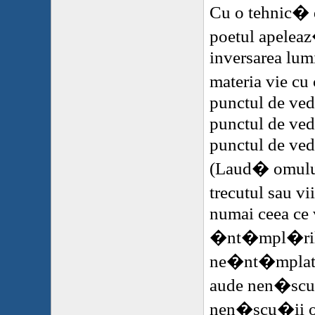
Cu o tehnic
poetul apeleaz
inversarea lum
materia vie cu
punctul de vede
punctul de vede
punctul de vede
(Laud� omului
trecutul sau vi
numai ceea ce 
�nt�mpl�ri
ne�nt�mplate,
aude nen�scu�
nen�scu�ii 