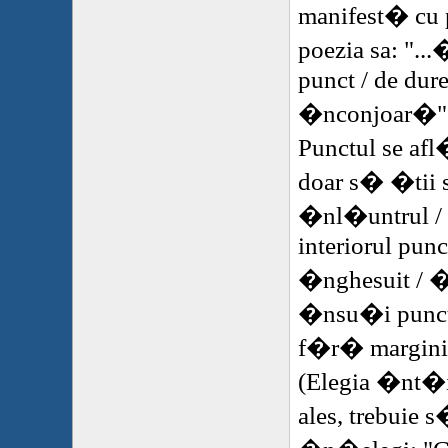
manifest� cu
poezia sa: "..
punct / de dure
�nconjoar�" (
Punctul se afl
doar s� �tii s
�nl�untrul /
interiorul punc
�nghesuit / �
�nsu�i punctul
f�r� margini, 
(Elegia �nt�i 
ales, trebuie 