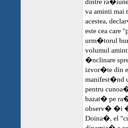
dintre ra�iun
va aminti mai 
acestea, decl
este cea care
urm�torul bu
volumul aminti
�nclinare spr
izvor�te din
manifest�nd u
pentru cunoa�
bazat� pe ra
observ� �i �
Doina�, el "cu
dinamic� a co