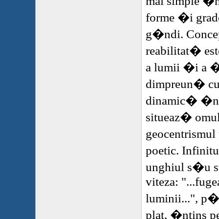
mai simple �
forme �i grade
g�ndi. Conce
reabilitat� est
a lumii �i a �
dimpreun� cu s
dinamic� �n e
situeaz� omul
geocentrismul
poetic. Infinit
unghiul s�u 
viteza: "...fug
luminii...", p
plat, �ntins p