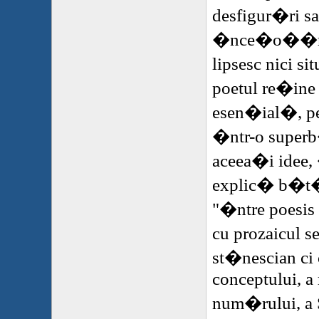
desfigur�ri sa
�nce�o��ri a
lipsesc nici s
poetul re�ine
esen�ial�, pe
�ntr-o super
aceea�i idee,
explic� b�t�
"�ntre poesis 
cu prozaicul s
st�nescian ci 
conceptului, a
num�rului, a 