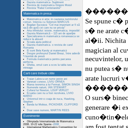
Gazeta matematica- Supliment
Revista de matematica Grigore Moisil
Revista "Raliul Centenarelor"
���
���
Matematica in presa
Se spune c� p
Matematica si arta: in cautarea numitorului
comun. Interviu cu Solomon MARCUS
Bogdan Suceava: "Cel mai important ar fi sã
tacã din gurã cei care nu se pricep"
s� ne arate 
Arta infinitului: istorie, matematica, imposibil
Gazeta Matematicã – 115 ani de apariþie
Specializarea in matematica romaneasca se
al�ii. Nichita
reduce la absurd
Scoala ajuta politicul
Gazeta matematica. o revista de cand
magician al cu
Romania
Ei sunt Bela Karoly ai matematicii
Despre profesorul Daniel Breaz, între adevãr
necuvintelor, u
ºi bombã de presã
Formula matematica pentru parcarea
perfecta.
Gheba, omul care a scos la tabla tara
nu putea s� nu
intreaga
Carti care trebuie citite
arate lucruri 
Traian Lalescu-un nume peste ani
Varietati conexe, LIVIU ORNEA
Marea teorema a lui Fermat, SIMON SINGH
�
�����
Numerele naturii, IAN STEWART
Cufarul lui Newton, LOUP VERLET
Ecuatia care nu a fost rezolvata, LIVIO
O surs� bine
MARIO
Universul intr-o coaja de nuca, Hawking,
Stephen
Banda lui Mobius, PICKOVER, CLIFFORD
generare �i e
A.
Doar sase numere, MARTIN REES
cuno�tin�elor
Evenimente
Olimpiada Internationala de Matematica
am fost tenta
2008, 10-22 iulie Spania -
2008
International Mathematics Competition for