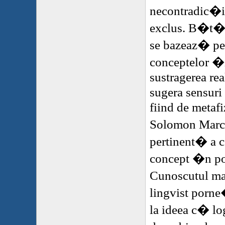
necontradic�i
exclus. B�t�li
se bazeaz� pe 
conceptelor �
sustragerea rea
sugera sensuri 
fiind de metafi
Solomon Marcu
pertinent� a
concept �n poe
Cunoscutul ma
lingvist porne
la ideea c� log