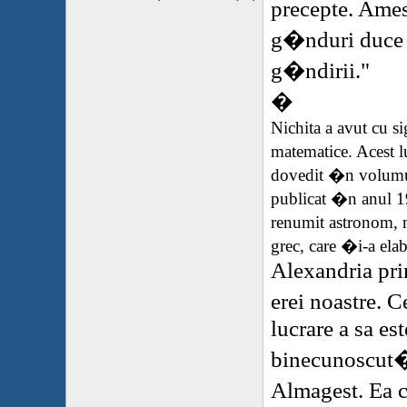
precepte. Ames
g�nduri duce l
g�ndirii."
�
Nichita a avut cu
matematice. Acest 
dovedit �n volumul
publicat �n anul 1
renumit astronom, 
grec, care �i-a elab
Alexandria
pri
erei noastre. 
lucrare a sa es
binecunoscut� 
Almagest. Ea 