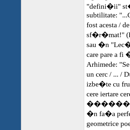
"defini�ii" s
subtilitate: "..
fost acesta / d
sf�r�mat!" (L
sau �n "Lec�i
care pare a fi
Arhimede: "Se
un cerc / ... /
izbe�te cu frun
cere iertare cer
�
�����
�n fa�a perfe
geometrice po