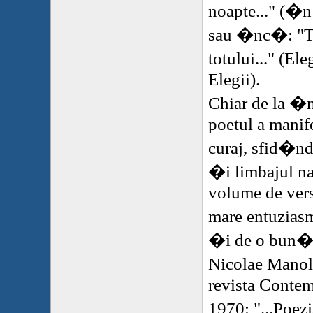
noapte..." (�n
sau �nc�: "To
totului..." (El
Elegii).
Chiar de la �n
poetul a manif
curaj, sfid�n
�i limbajul na
volume de vers
mare entuzias
�i de o bun� pa
Nicolae Manol
revista Contem
1970: "...Poez