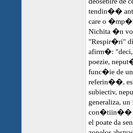
deosebire de c
tendin�� ant
care o �mp�
Nichita �n v
"Respir�ri" d
afirm�: "deci
poezie, neput
func�ie de un
referin��, es
subiectiv, nep
generaliza, u
con�tiin�� t
el poate da sen
zonelor abstra