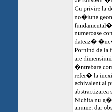
Cu privire la 
no�iune geo
fundamental�
numeroase cont
dateaz� �nc� 
Pornind de la 
are dimensiuni
�ntrebare com
refer� la ine
echivalent al p
abstractizarea
Nichita nu g
anume, dar obs