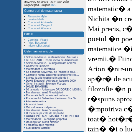
University Students, 25-31 iulie 2008,
Blagoevgrad, Bulgaria
IMC
matematic� a 
Concursuri de matematica
Nichita �n cre
Alexandru Myler
Lumina Math
Concursul Arhimede
Concursul Cangurul
Mai precis, c�
Concursul Winners
Edituri
poetul �n poez
Carminis, Pitesti
Prior, Bucuresti
Infarom,Bucuresti
;
matematice �i 
Cele mai noi articole
vremii.
�
Fiin
Solomon Marcus, matematician: Am trait i...
BIFURCAÞII. Despre ideea de dimensiune ...
Solomon Marcus - o singularitate nerezol...
Geometrie si finete
Arion �ntr-un
Matematica si literatura
Se schimba Guvernul, se înnoieste anul,...
Conflicte numai aparente si probleme rea...
ap�r� de acu
Stiinta, la zile festive si in zile de l...
David Emanuel -Aniversari Ianuarie 2009
Omul -institutii: Solomon Marcus
filozofie �n p
DAVID EMANUEL
10 ianuarie - Aniversare GRIGORE C MOISIL
Bacalaureat: temã ºi variaþiuni
Matematicile ºi umanismul cel nou
r�spuns aproap
Povestea lui Sebastian Kaufmann ºi a Ga...
Alta matematica
Ai nostri tineri
�mpotriva c�r
Cat valoreaza o diploma
Bacalaureat: temã ºi variaþiuni
O meserie pe cale de disparitie
CONCEPTE MATEMATICE ªI FILOZOFICE
toat� hot�r�r
Matematicile - o enigma perpetua
Un magician numit Newton
Fereastra spre regresie
tain� �i o luc
Sub semnul astrelor