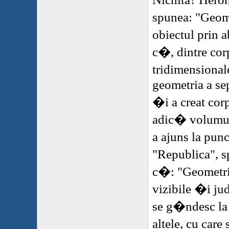
spunea: "Geom
obiectul prin 
c�, dintre corp
tridimensional
geometria a sep
�i a creat cor
adic� volumul
a ajuns la pun
"Republica", 
c�: "Geometrii
vizibile �i ju
se g�ndesc la a
altele, cu car