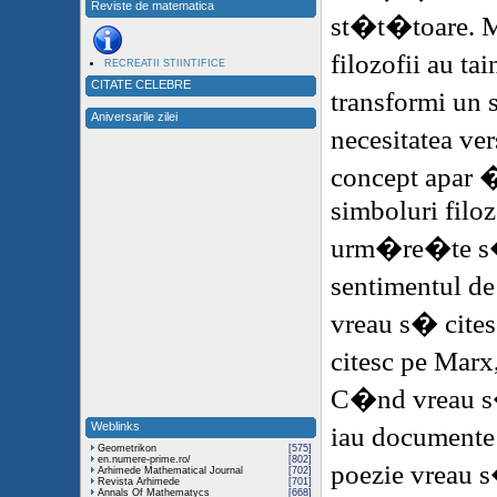
Reviste de matematica
st�t�toare. M
filozofii au tai
RECREATII STIINTIFICE
CITATE CELEBRE
transformi un 
Aniversarile zilei
necesitatea ve
concept apar 
simboluri filoz
urm�re�te s�
sentimentul 
vreau s� cite
citesc pe Mar
C�nd vreau s�
Weblinks
iau documente 
Geometrikon
[575]
en.numere-prime.ro/
[802]
poezie vreau s
Arhimede Mathematical Journal
[702]
Revista Arhimede
[701]
Annals Of Mathematycs
[668]