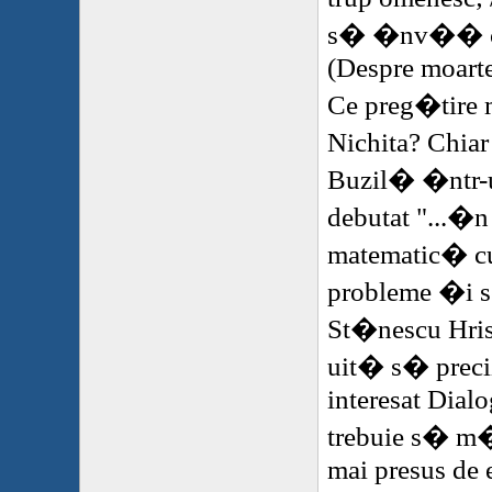
s� �nv�� c� 
(Despre moarte
Ce preg�tire 
Nichita? Chiar
Buzil� �ntr-u
debutat "...�n
matematic� cu
probleme �i 
St�nescu Hris
uit� s� preci
interesat Dialo
trebuie s� m
mai presus de e