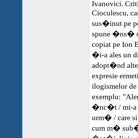
Ivanovici. Cri
Cioculescu, car
sus�inut pe po
spune �ns� c�
copiat pe Ion 
�i-a ales un d
adopt�nd alt
expresie ermet
ilogismelor de 
exemplu: "Ale
�nc�t / mi-a
urm� / care s
cum m� sub�