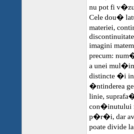
nu pot fi v�z
Cele dou� latu
materiei, cont
discontinuitate
imagini matema
precum: num�r
a unei mul�imi
distincte �i i
�ntinderea g
linie, supraf
con�inutulu
p�r�i, dar av
poate divide l