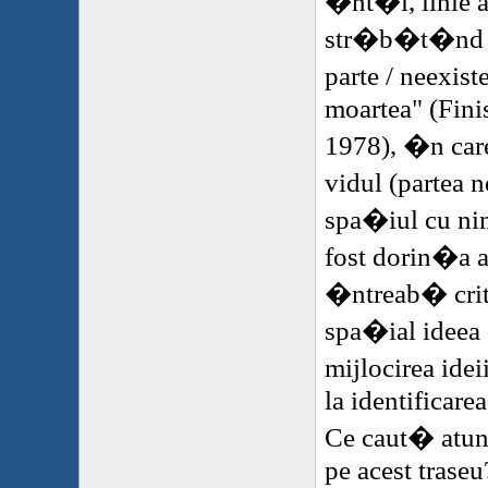
�nt�i, linie ap
str�b�t�nd n
parte / neexis
moartea" (Fini
1978), �n care
vidul (partea 
spa�iul cu nim
fost dorin�a a
�ntreab� criti
spa�ial ideea 
mijlocirea ide
la identificare
Ce caut� atun
pe acest traseu