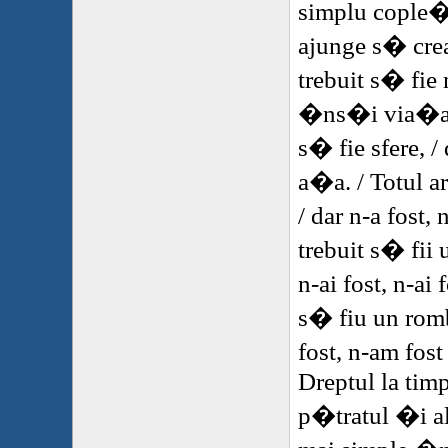
simplu cople�i
ajunge s� cre
trebuit s� fie
�ns�i via�a: "
s� fie sfere, / 
a�a. / Totul ar 
/ dar n-a fost, 
trebuit s� fii 
n-ai fost, n-ai 
s� fiu un rom
fost, n-am fos
Dreptul la timp
p�tratul �i al