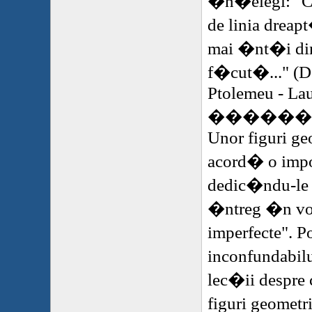
�n�elegi: "C
de linia dreap
mai �nt�i din
f�cut�..." (D
Ptolemeu - Lau
�
�����
Unor figuri ge
acord� o imp
dedic�ndu-le
�ntreg �n vo
imperfecte". 
inconfundabilu
lec�ii despre 
figuri geometr