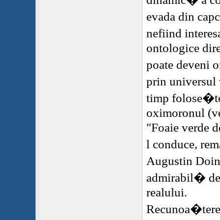
evada din cap
nefiind intere
ontologice dire
poate deveni o
prin universu
timp folose�t
oximoronul (ve
"Foaie verde de
l conduce, re
Augustin Doi
admirabil� de
realului.
Recunoa�terea