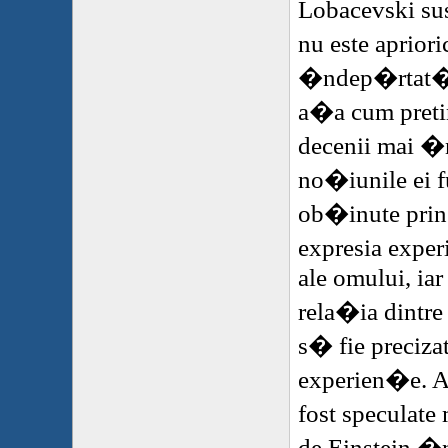
Lobacevski s
nu este aprio
�ndep�rtat�
a�a cum preti
decenii mai �
no�iunile ei f
ob�inute prin
expresia exper
ale omului, ia
rela�ia dintre
s� fie preciz
experien�e. Ac
fost speculate
de Einstein �n