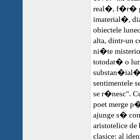
real�, f�r� g
imaterial�, d
obiectele lun
alta, dintr-un 
ni�te misterio
totodat� o lum
substan�ial�
sentimentele s
se r�nesc". Cu
poet merge 
ajunge s� cont
aristotelice de
clasice: al ide