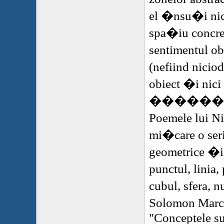
el �nsu�i nic
spa�iu concret
sentimentul ob
(nefiind niciod
obiect �i nici 
�
�����
Poemele lui N
mi�care o seri
geometrice �i
punctul, linia,
cubul, sfera, 
Solomon Marc
"Conceptele su