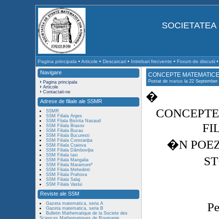
SOCIETATEA 
Pagina principala
•
Articole
•
Descarcari
•
Intrebari frecvente
•
Forum de discutii
Navigare
CONCEPTE MATEMATICE 
Postat de
marius
la 22 September 
Pagina principala
Articole
Contactati-ne
�
Adrese de filiale ale SSMR
CONCEPTE
SSMR
SSM Filiala Arges
SSM Fliala Bistrita Nasaud
FI
SSM Filiala Brasov
SSM Filiala Buzau
SSM Filiala Bucuresti
�N POEZ
SSM Filiala Constanþa
SSM Filiala Craiova
SSM Filiala Dâmboviþa
SSM Filiala Iasi
S
SSM Filiala Mangalia
SSM Filiala Maramureº
SSM Filiala Mehedinti
SSM Filiala Prahova
SSM Filiala Salaj
SSM Filiala Vaslui
Reviste ale SSM
P
Gazeta matematica, seria A
Gazeta matematica, seria B
Bulletin Mathematique de la Societe des
Sciences Mathematiques de Roumanie