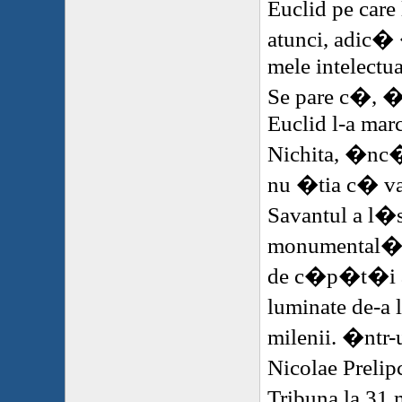
Euclid
pe care 
atunci, adic�
mele intelectua
Se pare c�, �n
Euclid
l-a marc
Nichita, �nc
nu �tia c� va 
Savantul a l�
monumental� pr
de c�p�t�i a
luminate de-a 
milenii. �ntr-u
Nicolae Preli
Tribuna la 31 