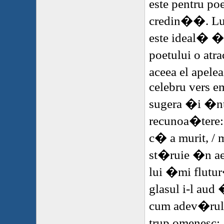
este pentru poe
credin��. Lu
este ideal� �
poetului o at
aceea el apele
celebru vers e
sugera �i �n
recunoa�tere: 
c� a murit, / m
st�ruie �n aer
lui �mi flutu
glasul i-l aud
cum adev�rul 
trup omenesc; 