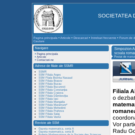
SOCIETATEA 
Pagina principala
•
Articole
•
Descarcari
•
Intrebari frecvente
•
Forum de di
Cautare
Navigare
Simpozion An
scoala rom
Pagina principala
Postat de
mariu
Articole
Contactati-ne
Adrese de filiale ale SSMR
SSMR
SSM Filiala Arges
SSM Fliala Bistrita Nasaud
SSM Filiala Brasov
SSM Filiala Buzau
SSM Filiala Bucuresti
Filiala 
SSM Filiala Constanþa
SSM Filiala Craiova
SSM Filiala Dâmboviþa
o dezbat
SSM Filiala Iasi
SSM Filiala Mangalia
matemati
SSM Filiala Maramureº
SSM Filiala Mehedinti
romane
SSM Filiala Prahova
SSM Filiala Salaj
coordon
SSM Filiala Vaslui
Reviste ale SSM
Vor parti
Gazeta matematica, seria A
Radu Go
Gazeta matematica, seria B
Bulletin Mathematique de la Societe des Sciences