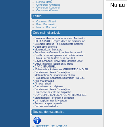
Lumina Math
Nu au f
Concursul Arhimede
Concursul Cangurul
Concursul Winners
Edituri
Carminis, Pitesti
Prior, Bucuresti
Infarom,Bucuresti
;
Cele mai noi articole
Solomon Marcus, matematician: Am trait i...
BIFURCAÞII. Despre ideea de dimensiune ...
Solomon Marcus - o singularitate nerezol...
Geometrie si finete
Matematica si literatura
Se schimba Guvernul, se înnoieste anul,...
Conflicte numai aparente si probleme rea...
Stiinta, la zile festive si in zile de l...
David Emanuel -Aniversari Ianuarie 2009
Omul -institutii: Solomon Marcus
DAVID EMANUEL
10 ianuarie - Aniversare GRIGORE C MOISIL
Bacalaureat: temã ºi variaþiuni
Matematicile ºi umanismul cel nou
Povestea lui Sebastian Kaufmann ºi a Ga...
Alta matematica
Ai nostri tineri
Cat valoreaza o diploma
Bacalaureat: temã ºi variaþiuni
O meserie pe cale de disparitie
CONCEPTE MATEMATICE ªI FILOZOFICE
Matematicile - o enigma perpetua
Un magician numit Newton
Fereastra spre regresie
Sub semnul astrelor
Reviste de matematica
RECREATII STIINTIFICE