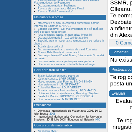
SSMR, pr
Mathematiques de Roumanie
Gazeta matematica- Supliment
Olteanu,
Revista de matematica Grigore Moisil
Revista "Raliul Centenarelor"
Teleorm
Matematica in presa
Dezbater
Matematica si arta: in cautarea numitorului comun.
Interviu cu Solomon MARCUS
amfiteatr
Bogdan Suceava: "Cel mai important ar fi sã tacã din
gurã cei care nu se pricep"
din Alex
Arta infinitului: istorie, matematica, imposibil
Gazeta Matematicã – 115 ani de apariþie
Specializarea in matematica romaneasca se reduce la
0 Come
absurd
Scoala ajuta politicul
Gazeta matematica. o revista de cand Romania
Comentarii
Ei sunt Bela Karoly ai matematicii
Despre profesorul Daniel Breaz, între adevãr ºi bombã
Nu exist
de presã
Formula matematica pentru parcarea perfecta.
Gheba, omul care a scos la tabla tara intreaga
Posteaza co
Carti care trebuie citite
Te rog c
Traian Lalescu-un nume peste ani
Varietati conexe, LIVIU ORNEA
Marea teorema a lui Fermat, SIMON SINGH
posta un
Numerele naturii, IAN STEWART
Cufarul lui Newton, LOUP VERLET
Ecuatia care nu a fost rezolvata, LIVIO MARIO
Evaluari
Universul intr-o coaja de nuca, Hawking, Stephen
Banda lui Mobius, PICKOVER, CLIFFORD A.
Doar sase numere, MARTIN REES
Evalua
Evenimente
Olimpiada Internationala de Matematica 2008, 10-22
iulie Spania -
2008
International Mathematics Competition for University
Te ro
Students, 25-31 iulie 2008, Blagoevgrad, Bulgaria
IMC
Concursuri de matematica
inregist
Alexandru Myler