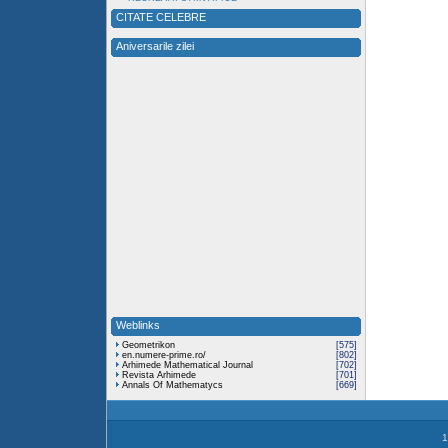
CITATE CELEBRE
Aniversarile zilei
Weblinks
Geometrikon
[575]
en.numere-prime.ro/
[802]
Arhimede Mathematical Journal
[702]
Revista Arhimede
[701]
Annals Of Mathematycs
[669]
1