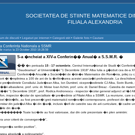
SOCIETATEA DE STIINTE MATEMATICE D
FILIALA ALEXANDRIA
um de discutii
•
Legaturi pe internet
•
Categorii stiri
•
Galerie foto
•
Cautare
 a Conferinta Nationala a SSMR
 de
marius
la 23 October 2010 16:28:59
S-a �ncheiat a XIV-a Conferin�� Anual� a S.S.M.R.
�
�
�
�n perioada
15 - 17 octombrie
, Centrul Interna�ional de Studii �i Conferin
"Gaudeamus" al Universit��ii "1 Decembrie 1918" Alba Iulia a g�zduit cea de-a XI
Conferin�� Anual� a Societ��ii de �tiin�e Matematice din Rom�nia, prilej cu c
rit �i �mplinirea a 100 de ani de la �nfiin�area acestei asocia�ii profesionale. La deschidere
at pre�edintele Consiliului Jude�ean Alba, Ion Dumitrel, vicepre�edintele CJ Alba, Sorin Bumb, r
t��ii albaiuliene, prof. univ. dr. Moise Ioan Achim, prof. univ. dr. Daniel Breaz - Catedra de mate
it��ii "1 Decembrie 1918", prof. Rodica Andronescu - inspector �colar general adjunct al I�J Al
ifon, inspector �colar de specialitate �i pre�edinte al Filialei Alba a SSMR. La reuniune, care s-a
ivel �tiin�ific, au fost prezen�i greii matematicii rom�ne�ti contemporane, profesori din �
rsitar din jude�ul Alba �i din �ar�, inclusiv �efi de catedre sau de arii curriculare, �i cadre uni
�ile din �ar�.
��������
Toate lucr�rile au fost valoroase, dar din cele prezentate �n plen amintim:
ra unor criterii de convergen��",
ergen�a seriilor pozitive",
itatea absolut� a polinoamelor",