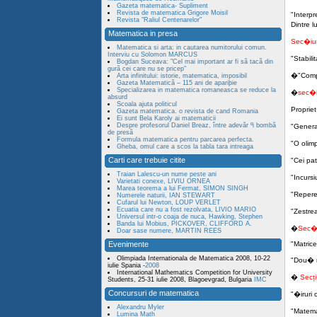
Gazeta matematica- Supliment
Revista de matematica Grigore Moisil
"Interp
Revista "Raliul Centenarelor"
Dintre 
Matematica in presa
Sec�iun
Matematica si arta: in cautarea numitorului comun.
Interviu cu Solomon MARCUS
"Stabil
Bogdan Suceava: "Cel mai important ar fi sã tacã din
gurã cei care nu se pricep"
�
"Comp
Arta infinitului: istorie, matematica, imposibil
Gazeta Matematicã – 115 ani de apariþie
Specializarea in matematica romaneasca se reduce la
�
sec�i
absurd
Scoala ajuta politicul
Propriet
Gazeta matematica. o revista de cand Romania
Ei sunt Bela Karoly ai matematicii
Despre profesorul Daniel Breaz, între adevãr ºi bombã
"Genera
de presã
Formula matematica pentru parcarea perfecta.
"O olim
Gheba, omul care a scos la tabla tara intreaga
Carti care trebuie citite
"Cei pa
Traian Lalescu-un nume peste ani
"Incursi
Varietati conexe, LIVIU ORNEA
Marea teorema a lui Fermat, SIMON SINGH
"Repere
Numerele naturii, IAN STEWART
Cufarul lui Newton, LOUP VERLET
Ecuatia care nu a fost rezolvata, LIVIO MARIO
"Zestrea
Universul intr-o coaja de nuca, Hawking, Stephen
Banda lui Mobius, PICKOVER, CLIFFORD A.
�
Sec�
Doar sase numere, MARTIN REES
Evenimente
"Matrice
Olimpiada Internationala de Matematica 2008, 10-22
"Dou� me
iulie Spania -
2008
International Mathematics Competition for University
�
Secți
Students, 25-31 iulie 2008, Blagoevgrad, Bulgaria
IMC
Concursuri de matematica
"�iruri 
Alexandru Myler
"Matema
Lumina Math