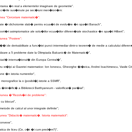
retarea �n real a elementelor imaginare de geometrie".
lucr�rile sus�inute pe sec�iuni men�ion�m:
ea "Cercetare matematic�":
itate �i dichotomie slab� pentru ecua�ii de evolu�ie �n spa�ii Banach",
ort�ri asimptomatice ale solu�iilor ecua�iilor diferen�iale stochastice �n spa�ii Hilbert";
unea "Postere":
��i de derivabilitate a func�iei punct intermediar dintr-o teorem� de medie a calculului diferen�
lizare a 5 probleme date la Olimpiada Balcanic� de Matematic�",
piad� interna�ional� din Europa Central�",
tru st�lpi ai Gazetei matematice: Ion Ionescu, Gheorghe �i�eica, Andrei Ioachimescu, Vasile Cri
une �n istoria numerelor",
 monografice la o (posibil�) istorie a SSMR",
 �tiin�ific� a Bibliotecii Batthyaneum - valorificat� par�ial";
iunea
�
"Rezolv�ri de probleme":
 cu blocuri",
tode de calcul al unor integrale definite";
unea "Didactic� matematic�. Istoria matematicii":
convexe",
tica de liceu (Ce, c�t �i cum pred�m?)",