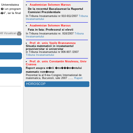
 Universitatea
Academician Solomon Marcus
t �i un program
De la recentul Bacalaureat la Raportul
Comisiei Prezidentiale
ii", iar la final
In Tribuna Invatamantului nr 910-911/2007
Tribuna
Invatamantului
Academician Solomon Marcus
Fata in fata: Profesorul si elevii
48 Vizualizari
In Tribuna Invatamantului nr. 916/2007
Tribuna
Invatamantului
Prof. dr. univ. Vasile Branzanescu
Situatia matematicii in invatamantul
preuniversitar si universitar
in Tribuna Invatamantului nr 906-907 /2007
Tribuna Invatamantului
Prof. dr. univ. Constantin Niculescu, Univ
Craiova
Raport asupra st�rii �nv���m�ntului
matematic rom�nesc
Prezentat la al 6-lea Congres International de
matematica, Bucuresti, iulie 2007 ......
Raport
HOROSCOP