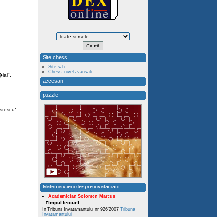
Site chess
Site sah
Chess, nivel avansati
ial",
accesari
puzzle
stescu",
Matematicieni despre invatamant
Academician Solomon Marcus
Timpul lecturii
In Tribuna Invatamantului nr 926/2007
Tribuna
Invatamantului