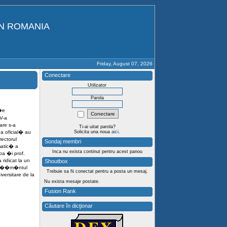
IN ROMANIA
Friday, August 07, 2026
Conectare
Utilizator
Parola
�e
V-a
are s-a
Ti-ai uitat parola?
a oficial� au
Solicita una noua
aici
.
ectorul
Sondaj membri
matic� a
Inca nu exista continut pentru acest panou
ba �i prof.
 ridicat la un
Shoutbox
nv���m�ntul
Trebuie sa fii conectat pentru a posta un mesaj.
versitare de la
Nu exista mesaje postate.
Fusion Rank
Căutare în dicţionar