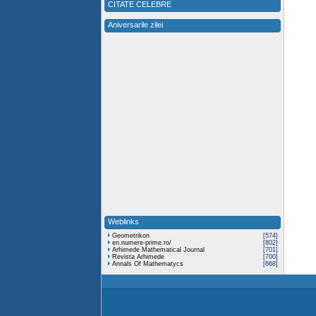
CITATE CELEBRE
Aniversarile zilei
Weblinks
Geometrikon
[574]
en.numere-prime.ro/
[802]
Arhimede Mathematical Journal
[701]
Revista Arhimede
[700]
Annals Of Mathematycs
[668]