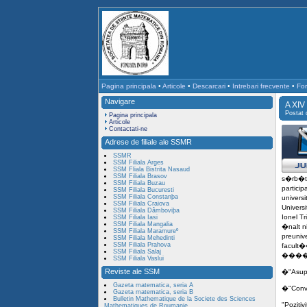
Pagina principala
•
Articole
•
Descarcari
•
Intrebari frecvente
•
For
Navigare
A XIV
Postat
Pagina principala
Articole
Contactati-ne
Adrese de filiale ale SSMR
SSMR
SSM Filiala Arges
SSM Fliala Bistrita Nasaud
SSM Filiala Brasov
s�rb�to
SSM Filiala Buzau
particip
SSM Filiala Bucuresti
SSM Filiala Constanþa
universi
SSM Filiala Craiova
Univers
SSM Filiala Dâmboviþa
Ionel Tr
SSM Filiala Iasi
SSM Filiala Mangalia
�nalt n
SSM Filiala Maramureº
preunive
SSM Filiala Mehedinti
SSM Filiala Prahova
facult�
SSM Filiala Salaj
�
��
SSM Filiala Vaslui
Reviste ale SSM
�
"Asup
Gazeta matematica, seria A
�
"Conv
Gazeta matematica, seria B
Bulletin Mathematique de la Societe des Sciences
"Pozitiv
Mathematiques de Roumanie