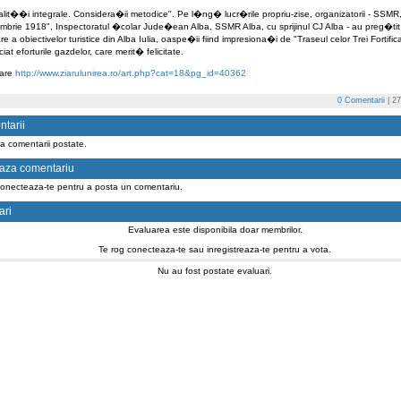
alit��i integrale. Considera�ii metodice".
Pe l�ng� lucr�rile propriu-zise, organizatorii - SSMR,
mbrie 1918", Inspectoratul �colar Jude�ean Alba, SSMR Alba, cu sprijinul CJ Alba - au preg�ti
are a obiectivelor turistice din Alba Iulia, oaspe�ii fiind impresiona�i de "Traseul celor Trei Fortifica�
iat eforturile gazdelor, care merit� felicitate.
uare
http://www.ziarulunirea.ro/art.php?cat=18&pg_id=40362
0 Comentarii
| 27
tarii
a comentarii postate.
aza comentariu
conecteaza-te pentru a posta un comentariu.
ari
Evaluarea este disponibila doar membrilor.
Te rog conecteaza-te sau inregistreaza-te pentru a vota.
Nu au fost postate evaluari.