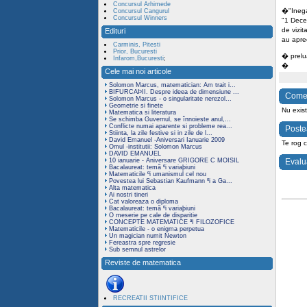
Concursul Arhimede
�
"Ineg
Concursul Cangurul
Concursul Winners
"1 Dece
de vizit
Edituri
au aprec
Carminis, Pitesti
Prior, Bucuresti
� prel
Infarom,Bucuresti
;
�
Cele mai noi articole
Solomon Marcus, matematician: Am trait i...
BIFURCAÞII. Despre ideea de dimensiune ...
Comen
Solomon Marcus - o singularitate nerezol...
Geometrie si finete
Nu exist
Matematica si literatura
Se schimba Guvernul, se înnoieste anul,...
Conflicte numai aparente si probleme rea...
Poste
Stiinta, la zile festive si in zile de l...
David Emanuel -Aniversari Ianuarie 2009
Te rog 
Omul -institutii: Solomon Marcus
DAVID EMANUEL
10 ianuarie - Aniversare GRIGORE C MOISIL
Evalu
Bacalaureat: temã ºi variaþiuni
Matematicile ºi umanismul cel nou
Povestea lui Sebastian Kaufmann ºi a Ga...
Alta matematica
Ai nostri tineri
Cat valoreaza o diploma
Bacalaureat: temã ºi variaþiuni
O meserie pe cale de disparitie
CONCEPTE MATEMATICE ªI FILOZOFICE
Matematicile - o enigma perpetua
Un magician numit Newton
Fereastra spre regresie
Sub semnul astrelor
Reviste de matematica
RECREATII STIINTIFICE