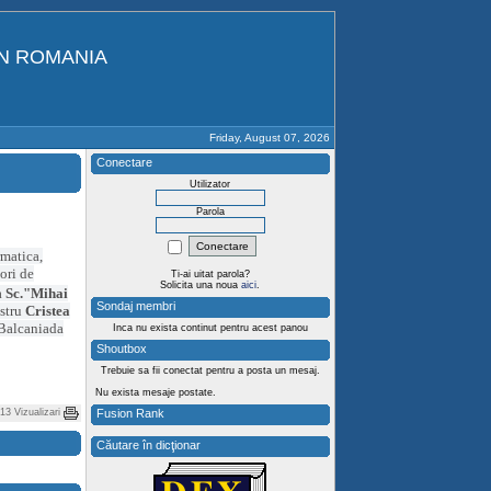
IN ROMANIA
Friday, August 07, 2026
Conectare
Utilizator
Parola
rmatica,
ori de
Ti-ai uitat parola?
Solicita una noua
aici
.
a
Sc."Mihai
Sondaj membri
stru
Cristea
 Balcaniada
Inca nu exista continut pentru acest panou
Shoutbox
Trebuie sa fii conectat pentru a posta un mesaj.
Nu exista mesaje postate.
Fusion Rank
13 Vizualizari
Căutare în dicţionar