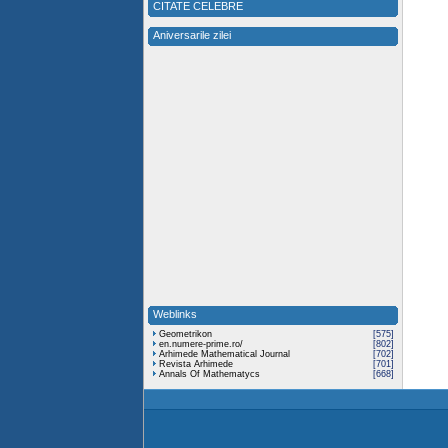
CITATE CELEBRE
Aniversarile zilei
Weblinks
Geometrikon
[575]
en.numere-prime.ro/
[802]
Arhimede Mathematical Journal
[702]
Revista Arhimede
[701]
Annals Of Mathematycs
[668]