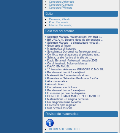
Concursul Arhimede
Concursul Cangurul
Concursul Winners
Edituri
Carminis, Pitesti
Prior, Bucuresti
Infarom,Bucuresti
;
Cele mai noi articole
Solomon Marcus, matematician: Am trait i...
BIFURCAÞII. Despre ideea de dimensiune ...
Solomon Marcus - o singularitate nerezol...
Geometrie si finete
Matematica si literatura
Se schimba Guvernul, se înnoieste anul,...
Conflicte numai aparente si probleme rea...
Stiinta, la zile festive si in zile de l...
David Emanuel -Aniversari Ianuarie 2009
Omul -institutii: Solomon Marcus
DAVID EMANUEL
10 ianuarie - Aniversare GRIGORE C MOISIL
Bacalaureat: temã ºi variaþiuni
Matematicile ºi umanismul cel nou
Povestea lui Sebastian Kaufmann ºi a Ga...
Alta matematica
Ai nostri tineri
Cat valoreaza o diploma
Bacalaureat: temã ºi variaþiuni
O meserie pe cale de disparitie
CONCEPTE MATEMATICE ªI FILOZOFICE
Matematicile - o enigma perpetua
Un magician numit Newton
Fereastra spre regresie
Sub semnul astrelor
Reviste de matematica
RECREATII STIINTIFICE