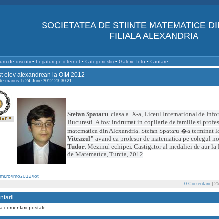
SOCIETATEA DE STIINTE MATEMATICE D
FILIALA ALEXANDRIA
um de discutii
•
Legaturi pe internet
•
Categorii stiri
•
Galerie foto
•
Cautare
st elev alexandrean la OIM 2012
 de
marius
la 24 June 2012 23:30:21
Stefan Spataru
, clasa a IX-a, Liceul International de Info
Bucuresti. A fost indrumat in copilarie de familie si profes
matematica din Alexandria. Stefan Spataru �a terminat l
Viteazul"
avand ca profesor de matematica pe colegul no
Tudor
. Mezinul echipei. Castigator al medaliei de aur la
de
Matematica, Turcia, 2012
smr.ro/imo2012/lot
0 Comentarii
| 25
tarii
a comentarii postate.