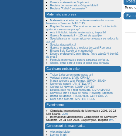
Poste
Gazeta matematica- Supliment
Revista de matematica Grigore Moisil
Te rog 
Revista "Raliul Centenarelor"
Matematica in presa
Evalu
Matematica si arta: in cautarea numitorului comun.
Interviu cu Solomon MARCUS
Bogdan Suceava: "Cel mai important ar fi sã tacã din
gurã cei care nu se pricep"
Arta infinitului: istorie, matematica, imposibil
Gazeta Matematicã – 115 ani de apariþie
Specializarea in matematica romaneasca se reduce la
absurd
Scoala ajuta politicul
Gazeta matematica. o revista de cand Romania
Ei sunt Bela Karoly ai matematicii
Despre profesorul Daniel Breaz, între adevãr ºi bombã
de presã
Formula matematica pentru parcarea perfecta.
Gheba, omul care a scos la tabla tara intreaga
Carti care trebuie citite
Traian Lalescu-un nume peste ani
Varietati conexe, LIVIU ORNEA
Marea teorema a lui Fermat, SIMON SINGH
Numerele naturii, IAN STEWART
Cufarul lui Newton, LOUP VERLET
Ecuatia care nu a fost rezolvata, LIVIO MARIO
Universul intr-o coaja de nuca, Hawking, Stephen
Banda lui Mobius, PICKOVER, CLIFFORD A.
Doar sase numere, MARTIN REES
Evenimente
Olimpiada Internationala de Matematica 2008, 10-22
iulie Spania -
2008
International Mathematics Competition for University
Students, 25-31 iulie 2008, Blagoevgrad, Bulgaria
IMC
Concursuri de matematica
Alexandru Myler
Lumina Math