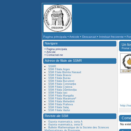
Pagina principala
•
Articole
•
Descarcari
•
Intrebari frecvente
•
For
Navigare
Un fo
Postat
Pagina principala
Articole
Contactati-ne
Adrese de filiale ale SSMR
SSMR
SSM Filiala Arges
SSM Fliala Bistrita Nasaud
SSM Filiala Brasov
SSM Filiala Buzau
SSM Filiala Bucuresti
SSM Filiala Constanþa
SSM Filiala Craiova
SSM Filiala Dâmboviþa
SSM Filiala Iasi
SSM Filiala Mangalia
SSM Filiala Maramureº
SSM Filiala Mehedinti
SSM Filiala Prahova
http://s
SSM Filiala Salaj
SSM Filiala Vaslui
Reviste ale SSM
Comen
Gazeta matematica, seria A
Nu exist
Gazeta matematica, seria B
Bulletin Mathematique de la Societe des Sciences
Mathematiques de Roumanie