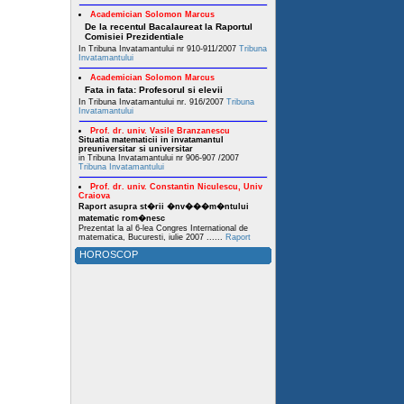
Academician Solomon Marcus
De la recentul Bacalaureat la Raportul
Comisiei Prezidentiale
In Tribuna Invatamantului nr 910-911/2007
Tribuna
Invatamantului
Academician Solomon Marcus
Fata in fata: Profesorul si elevii
In Tribuna Invatamantului nr. 916/2007
Tribuna
Invatamantului
Prof. dr. univ. Vasile Branzanescu
Situatia matematicii in invatamantul
preuniversitar si universitar
in Tribuna Invatamantului nr 906-907 /2007
Tribuna Invatamantului
Prof. dr. univ. Constantin Niculescu, Univ
Craiova
Raport asupra st�rii �nv���m�ntului
matematic rom�nesc
Prezentat la al 6-lea Congres International de
matematica, Bucuresti, iulie 2007 ......
Raport
HOROSCOP