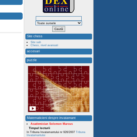
Site chess
Site sah
Chess, nivel avansati
accesari
puzzle
Matematicieni despre invatamant
Academician Solomon Marcus
Timpul lecturii
In Tribuna Invatamantului nr 926/2007
Tribuna
Invatamantului