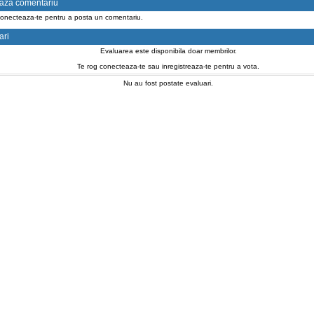
aza comentariu
conecteaza-te pentru a posta un comentariu.
ari
Evaluarea este disponibila doar membrilor.
Te rog conecteaza-te sau inregistreaza-te pentru a vota.
Nu au fost postate evaluari.