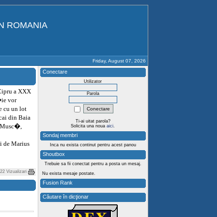
IN ROMANIA
Friday, August 07, 2026
Conectare
Utilizator
Cipru a XXX
Parola
ie vor
 cu un lot
ai din Baia
Ti-ai uitat parola?
l Musc�,
Solicita una noua
aici
.
Sondaj membri
i de Marius
Inca nu exista continut pentru acest panou
Shoutbox
Trebuie sa fii conectat pentru a posta un mesaj.
22 Vizualizari
Nu exista mesaje postate.
Fusion Rank
Căutare în dicţionar