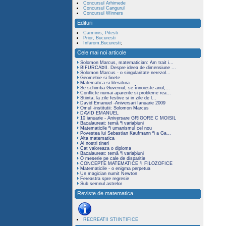
Concursul Arhimede
Concursul Cangurul
Concursul Winners
Edituri
Carminis, Pitesti
Prior, Bucuresti
Infarom,Bucuresti
;
Cele mai noi articole
Solomon Marcus, matematician: Am trait i...
BIFURCAÞII. Despre ideea de dimensiune ...
Solomon Marcus - o singularitate nerezol...
Geometrie si finete
Matematica si literatura
Se schimba Guvernul, se înnoieste anul,...
Conflicte numai aparente si probleme rea...
Stiinta, la zile festive si in zile de l...
David Emanuel -Aniversari Ianuarie 2009
Omul -institutii: Solomon Marcus
DAVID EMANUEL
10 ianuarie - Aniversare GRIGORE C MOISIL
Bacalaureat: temã ºi variaþiuni
Matematicile ºi umanismul cel nou
Povestea lui Sebastian Kaufmann ºi a Ga...
Alta matematica
Ai nostri tineri
Cat valoreaza o diploma
Bacalaureat: temã ºi variaþiuni
O meserie pe cale de disparitie
CONCEPTE MATEMATICE ªI FILOZOFICE
Matematicile - o enigma perpetua
Un magician numit Newton
Fereastra spre regresie
Sub semnul astrelor
Reviste de matematica
RECREATII STIINTIFICE