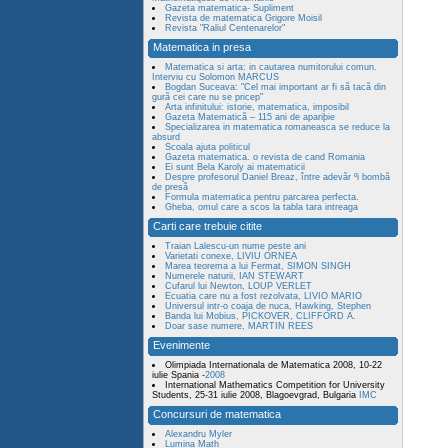
Gazeta matematica- Supliment
Revista de matematica Grigore Moisil
Revista "Raliul Centenarelor"
Matematica in presa
Matematica si arta: in cautarea numitorului comun.
Interviu cu Solomon MARCUS
Bogdan Suceava: "Cel mai important ar fi sã tacã din
gurã cei care nu se pricep"
Arta infinitului: istorie, matematica, imposibil
Gazeta Matematicã – 115 ani de apariþie
Specializarea in matematica romaneasca se reduce la
absurd
Scoala ajuta politicul
Gazeta matematica. o revista de cand Romania
Ei sunt Bela Karoly ai matematicii
Despre profesorul Daniel Breaz, între adevãr ºi bombã
de presã
Formula matematica pentru parcarea perfecta.
Gheba, omul care a scos la tabla tara intreaga
Carti care trebuie citite
Traian Lalescu-un nume peste ani
Varietati conexe, LIVIU ORNEA
Marea teorema a lui Fermat, SIMON SINGH
Numerele naturii, IAN STEWART
Cufarul lui Newton, LOUP VERLET
Ecuatia care nu a fost rezolvata, LIVIO MARIO
Universul intr-o coaja de nuca, Hawking, Stephen
Banda lui Mobius, PICKOVER, CLIFFORD A.
Doar sase numere, MARTIN REES
Evenimente
Olimpiada Internationala de Matematica 2008, 10-22
iulie Spania -
2008
International Mathematics Competition for University
Students, 25-31 iulie 2008, Blagoevgrad, Bulgaria
IMC
Concursuri de matematica
Alexandru Myler
Lumina Math