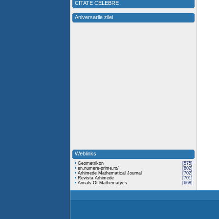
CITATE CELEBRE
Aniversarile zilei
Weblinks
Geometrikon
[575]
en.numere-prime.ro/
[802]
Arhimede Mathematical Journal
[702]
Revista Arhimede
[701]
Annals Of Mathematycs
[668]