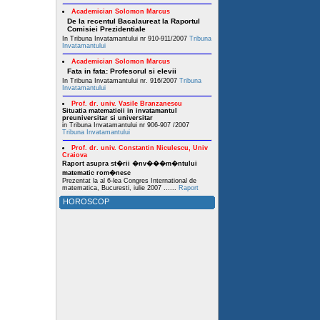
Academician Solomon Marcus
De la recentul Bacalaureat la Raportul
Comisiei Prezidentiale
In Tribuna Invatamantului nr 910-911/2007
Tribuna
Invatamantului
Academician Solomon Marcus
Fata in fata: Profesorul si elevii
In Tribuna Invatamantului nr. 916/2007
Tribuna
Invatamantului
Prof. dr. univ. Vasile Branzanescu
Situatia matematicii in invatamantul
preuniversitar si universitar
in Tribuna Invatamantului nr 906-907 /2007
Tribuna Invatamantului
Prof. dr. univ. Constantin Niculescu, Univ
Craiova
Raport asupra st�rii �nv���m�ntului
matematic rom�nesc
Prezentat la al 6-lea Congres International de
matematica, Bucuresti, iulie 2007 ......
Raport
HOROSCOP