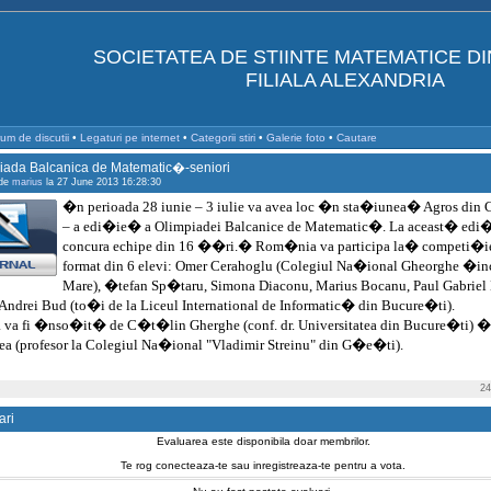
SOCIETATEA DE STIINTE MATEMATICE D
FILIALA ALEXANDRIA
um de discutii
•
Legaturi pe internet
•
Categorii stiri
•
Galerie foto
•
Cautare
iada Balcanica de Matematic�-seniori
 de
marius
la 27 June 2013 16:28:30
�n perioada 28 iunie – 3 iulie va avea loc �n sta�iunea� Agros din 
– a edi�ie� a Olimpiadei Balcanice de Matematic�. La aceast� edi�
concura echipe din 16 ��ri.� Rom�nia va participa la� competi�ie
format din 6 elevi: Omer Cerahoglu (Colegiul Na�ional Gheorghe �inc
Mare), �tefan Sp�taru, Simona Diaconu, Marius Bocanu, Paul Gabrie
 Andrei Bud (to�i de la Liceul International de Informatic� din Bucure�ti).
 va fi �nso�it� de C�t�lin Gherghe (conf. dr. Universitatea din Bucure�ti) �
 (profesor la Colegiul Na�ional "Vladimir Streinu" din G�e�ti).
24
ari
Evaluarea este disponibila doar membrilor.
Te rog conecteaza-te sau inregistreaza-te pentru a vota.