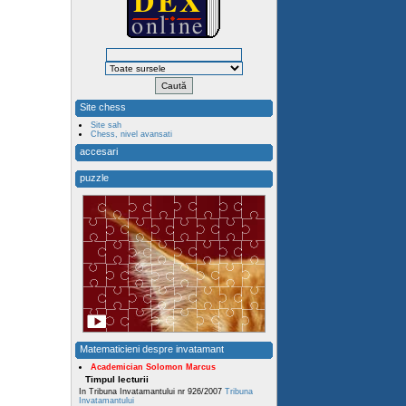
Site chess
Site sah
Chess, nivel avansati
accesari
puzzle
Matematicieni despre invatamant
Academician Solomon Marcus
Timpul lecturii
In Tribuna Invatamantului nr 926/2007
Tribuna
Invatamantului