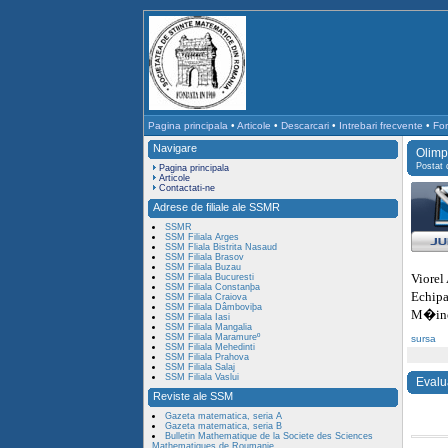
Pagina principala
•
Articole
•
Descarcari
•
Intrebari frecvente
•
For
Navigare
Olimp
Postat
Pagina principala
Articole
Contactati-ne
Adrese de filiale ale SSMR
SSMR
SSM Filiala Arges
SSM Fliala Bistrita Nasaud
SSM Filiala Brasov
SSM Filiala Buzau
Viorel
SSM Filiala Bucuresti
SSM Filiala Constanþa
Echipa
SSM Filiala Craiova
SSM Filiala Dâmboviþa
M�inea
SSM Filiala Iasi
SSM Filiala Mangalia
SSM Filiala Maramureº
sursa
SSM Filiala Mehedinti
SSM Filiala Prahova
SSM Filiala Salaj
SSM Filiala Vaslui
Evalu
Reviste ale SSM
Gazeta matematica, seria A
Gazeta matematica, seria B
Bulletin Mathematique de la Societe des Sciences
Mathematiques de Roumanie