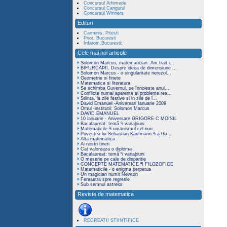
Concursul Arhimede
Concursul Cangurul
Concursul Winners
Edituri
Carminis, Pitesti
Prior, Bucuresti
Infarom,Bucuresti
;
Cele mai noi articole
Solomon Marcus, matematician: Am trait i...
BIFURCAÞII. Despre ideea de dimensiune ...
Solomon Marcus - o singularitate nerezol...
Geometrie si finete
Matematica si literatura
Se schimba Guvernul, se înnoieste anul,...
Conflicte numai aparente si probleme rea...
Stiinta, la zile festive si in zile de l...
David Emanuel -Aniversari Ianuarie 2009
Omul -institutii: Solomon Marcus
DAVID EMANUEL
10 ianuarie - Aniversare GRIGORE C MOISIL
Bacalaureat: temã ºi variaþiuni
Matematicile ºi umanismul cel nou
Povestea lui Sebastian Kaufmann ºi a Ga...
Alta matematica
Ai nostri tineri
Cat valoreaza o diploma
Bacalaureat: temã ºi variaþiuni
O meserie pe cale de disparitie
CONCEPTE MATEMATICE ªI FILOZOFICE
Matematicile - o enigma perpetua
Un magician numit Newton
Fereastra spre regresie
Sub semnul astrelor
Reviste de matematica
RECREATII STIINTIFICE