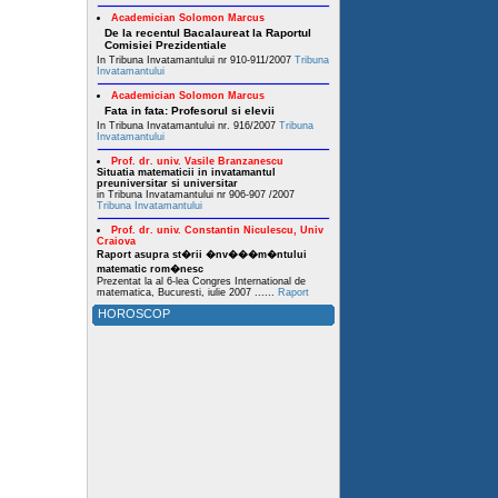
Academician Solomon Marcus
De la recentul Bacalaureat la Raportul
Comisiei Prezidentiale
In Tribuna Invatamantului nr 910-911/2007
Tribuna
Invatamantului
Academician Solomon Marcus
Fata in fata: Profesorul si elevii
In Tribuna Invatamantului nr. 916/2007
Tribuna
Invatamantului
Prof. dr. univ. Vasile Branzanescu
Situatia matematicii in invatamantul
preuniversitar si universitar
in Tribuna Invatamantului nr 906-907 /2007
Tribuna Invatamantului
Prof. dr. univ. Constantin Niculescu, Univ
Craiova
Raport asupra st�rii �nv���m�ntului
matematic rom�nesc
Prezentat la al 6-lea Congres International de
matematica, Bucuresti, iulie 2007 ......
Raport
HOROSCOP