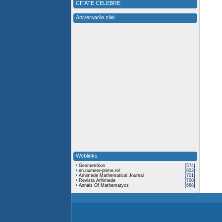
CITATE CELEBRE
Aniversarile zilei
Weblinks
Geometrikon
[574]
en.numere-prime.ro/
[802]
Arhimede Mathematical Journal
[701]
Revista Arhimede
[700]
Annals Of Mathematycs
[668]