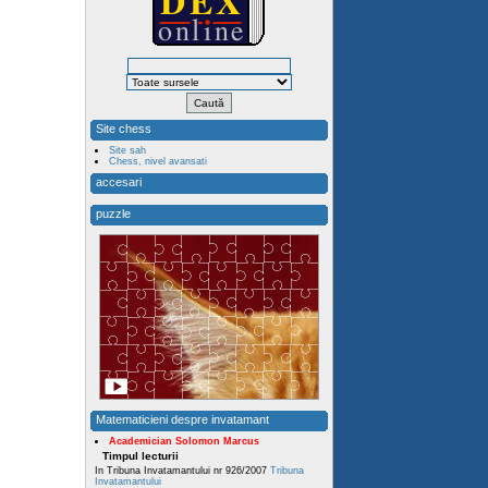
Site chess
Site sah
Chess, nivel avansati
accesari
puzzle
Matematicieni despre invatamant
Academician Solomon Marcus
Timpul lecturii
In Tribuna Invatamantului nr 926/2007
Tribuna
Invatamantului