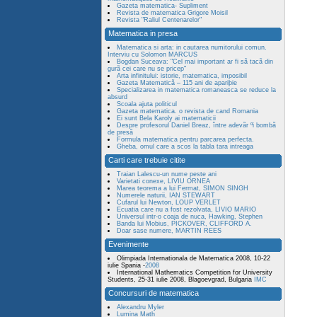
Gazeta matematica- Supliment
Revista de matematica Grigore Moisil
Revista "Raliul Centenarelor"
Matematica in presa
Matematica si arta: in cautarea numitorului comun.
Interviu cu Solomon MARCUS
Bogdan Suceava: "Cel mai important ar fi sã tacã din
gurã cei care nu se pricep"
Arta infinitului: istorie, matematica, imposibil
Gazeta Matematicã – 115 ani de apariþie
Specializarea in matematica romaneasca se reduce la
absurd
Scoala ajuta politicul
Gazeta matematica. o revista de cand Romania
Ei sunt Bela Karoly ai matematicii
Despre profesorul Daniel Breaz, între adevãr ºi bombã
de presã
Formula matematica pentru parcarea perfecta.
Gheba, omul care a scos la tabla tara intreaga
Carti care trebuie citite
Traian Lalescu-un nume peste ani
Varietati conexe, LIVIU ORNEA
Marea teorema a lui Fermat, SIMON SINGH
Numerele naturii, IAN STEWART
Cufarul lui Newton, LOUP VERLET
Ecuatia care nu a fost rezolvata, LIVIO MARIO
Universul intr-o coaja de nuca, Hawking, Stephen
Banda lui Mobius, PICKOVER, CLIFFORD A.
Doar sase numere, MARTIN REES
Evenimente
Olimpiada Internationala de Matematica 2008, 10-22
iulie Spania -
2008
International Mathematics Competition for University
Students, 25-31 iulie 2008, Blagoevgrad, Bulgaria
IMC
Concursuri de matematica
Alexandru Myler
Lumina Math