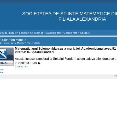
SOCIETATEA DE STIINTE MATEMATICE D
FILIALA ALEXANDRIA
um de discutii
•
Legaturi pe internet
•
Categorii stiri
•
Galerie foto
•
Cautare
it Solomon Marcus
 de
marius
la 17 March 2016 15:28:05
Matematicianul Solomon Marcus a murit, joi. Academicianul avea 91 d
internat la Spitalul Fundeni.
Acesta fusese transferat la Spitalul Fundeni acum cateva zile, dupa ce a 
la Spitalul Elias.�
Continuare
are
are
23