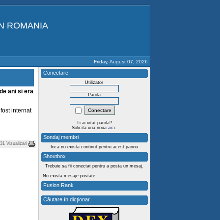
IN ROMANIA
Friday, August 07, 2026
Conectare
Utilizator
e ani si era
Parola
fost internat
Ti-ai uitat parola?
Solicita una noua
aici
.
Sondaj membri
31 Vizualizari
Inca nu exista continut pentru acest panou
Shoutbox
Trebuie sa fii conectat pentru a posta un mesaj.
Nu exista mesaje postate.
Fusion Rank
Căutare în dicţionar