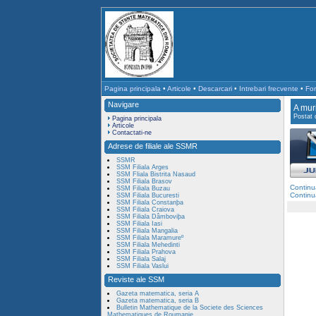
Pagina principala
•
Articole
•
Descarcari
•
Intrebari frecvente
•
For
Navigare
A mur
Postat
Pagina principala
Articole
Contactati-ne
Adrese de filiale ale SSMR
SSMR
SSM Filiala Arges
SSM Fliala Bistrita Nasaud
SSM Filiala Brasov
Continu
SSM Filiala Buzau
Continu
SSM Filiala Bucuresti
SSM Filiala Constanþa
SSM Filiala Craiova
SSM Filiala Dâmboviþa
SSM Filiala Iasi
SSM Filiala Mangalia
SSM Filiala Maramureº
SSM Filiala Mehedinti
SSM Filiala Prahova
SSM Filiala Salaj
SSM Filiala Vaslui
Reviste ale SSM
Gazeta matematica, seria A
Gazeta matematica, seria B
Bulletin Mathematique de la Societe des Sciences
Mathematiques de Roumanie