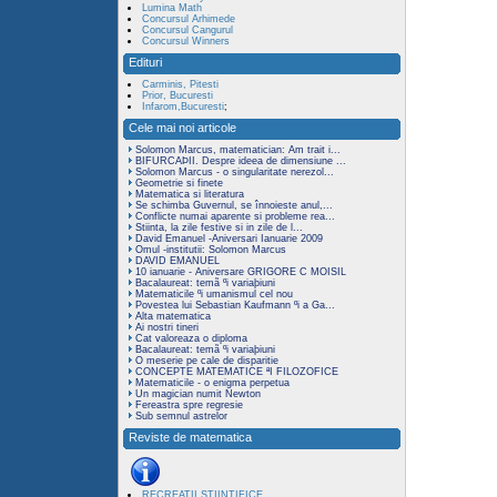
Lumina Math
Concursul Arhimede
Concursul Cangurul
Concursul Winners
Edituri
Carminis, Pitesti
Prior, Bucuresti
Infarom,Bucuresti
;
Cele mai noi articole
Solomon Marcus, matematician: Am trait i...
BIFURCAÞII. Despre ideea de dimensiune ...
Solomon Marcus - o singularitate nerezol...
Geometrie si finete
Matematica si literatura
Se schimba Guvernul, se înnoieste anul,...
Conflicte numai aparente si probleme rea...
Stiinta, la zile festive si in zile de l...
David Emanuel -Aniversari Ianuarie 2009
Omul -institutii: Solomon Marcus
DAVID EMANUEL
10 ianuarie - Aniversare GRIGORE C MOISIL
Bacalaureat: temã ºi variaþiuni
Matematicile ºi umanismul cel nou
Povestea lui Sebastian Kaufmann ºi a Ga...
Alta matematica
Ai nostri tineri
Cat valoreaza o diploma
Bacalaureat: temã ºi variaþiuni
O meserie pe cale de disparitie
CONCEPTE MATEMATICE ªI FILOZOFICE
Matematicile - o enigma perpetua
Un magician numit Newton
Fereastra spre regresie
Sub semnul astrelor
Reviste de matematica
RECREATII STIINTIFICE