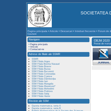
SOCIETATEA 
Pagina principala
•
Articole
•
Descarcari
•
Intrebari frecvente
•
Forum de di
Cautare
Navigare
OBJM 2020
Postat de
mariu
Pagina principala
Articole
Contactati-ne
Adrese de filiale ale SSMR
SSMR
SSM Filiala Arges
SSM Fliala Bistrita Nasaud
SSM Filiala Brasov
SSM Filiala Buzau
SSM Filiala Bucuresti
SSM Filiala Constanþa
SSM Filiala Craiova
SSM Filiala Dâmboviþa
SSM Filiala Iasi
SSM Filiala Mangalia
SSM Filiala Maramureº
SSM Filiala Mehedinti
SSM Filiala Prahova
SSM Filiala Salaj
SSM Filiala Vaslui
Reviste ale SSM
Gazeta matematica, seria A
Gazeta matematica, seria B
Bulletin Mathematique de la Societe des Sciences