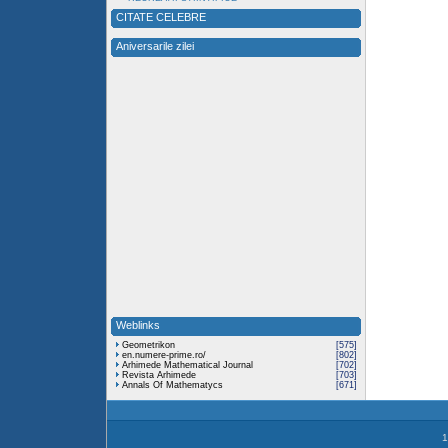
CITATE CELEBRE
Aniversarile zilei
Weblinks
Geometrikon
[575]
en.numere-prime.ro/
[802]
Arhimede Mathematical Journal
[702]
Revista Arhimede
[703]
Annals Of Mathematycs
[671]
1