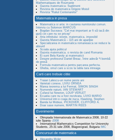
Mathematiques de Roumanie
Gazeta matematica- Supliment
Revista de matematica Grigore Moisil
Revista "Raliul Centenarelor"
Matematica in presa
Matematica si arta: in cautarea numitorului comun.
Interviu cu Solomon MARCUS
Bogdan Suceava: "Cel mai important ar fi sã tacã din
gurã cei care nu se pricep"
Arta infinitului: istorie, matematica, imposibil
Gazeta Matematicã – 115 ani de apariþie
Specializarea in matematica romaneasca se reduce la
absurd
Scoala ajuta politicul
Gazeta matematica. o revista de cand Romania
Ei sunt Bela Karoly ai matematicii
Despre profesorul Daniel Breaz, între adevãr ºi bombã
de presã
Formula matematica pentru parcarea perfecta.
Gheba, omul care a scos la tabla tara intreaga
Carti care trebuie citite
Traian Lalescu-un nume peste ani
Varietati conexe, LIVIU ORNEA
Marea teorema a lui Fermat, SIMON SINGH
Numerele naturii, IAN STEWART
Cufarul lui Newton, LOUP VERLET
Ecuatia care nu a fost rezolvata, LIVIO MARIO
Universul intr-o coaja de nuca, Hawking, Stephen
Banda lui Mobius, PICKOVER, CLIFFORD A.
Doar sase numere, MARTIN REES
Evenimente
Olimpiada Internationala de Matematica 2008, 10-22
iulie Spania -
2008
International Mathematics Competition for University
Students, 25-31 iulie 2008, Blagoevgrad, Bulgaria
IMC
Concursuri de matematica
Alexandru Myler