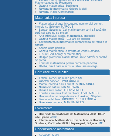
Mathematiques de Roumanie
Gazeta matematica- Supliment
Revista de matematica Grigore Moisil
Revista "Raliul Centenarelor"
Matematica in presa
Matematica si arta: in cautarea numitorului comun.
Interviu cu Solomon MARCUS
Bogdan Suceava: "Cel mai important ar fi sã tacã din
gurã cei care nu se pricep"
Arta infinitului: istorie, matematica, imposibil
Gazeta Matematicã – 115 ani de apariþie
Specializarea in matematica romaneasca se reduce la
absurd
Scoala ajuta politicul
Gazeta matematica. o revista de cand Romania
Ei sunt Bela Karoly ai matematicii
Despre profesorul Daniel Breaz, între adevãr ºi bombã
de presã
Formula matematica pentru parcarea perfecta.
Gheba, omul care a scos la tabla tara intreaga
Carti care trebuie citite
Traian Lalescu-un nume peste ani
Varietati conexe, LIVIU ORNEA
Marea teorema a lui Fermat, SIMON SINGH
Numerele naturii, IAN STEWART
Cufarul lui Newton, LOUP VERLET
Ecuatia care nu a fost rezolvata, LIVIO MARIO
Universul intr-o coaja de nuca, Hawking, Stephen
Banda lui Mobius, PICKOVER, CLIFFORD A.
Doar sase numere, MARTIN REES
Evenimente
Olimpiada Internationala de Matematica 2008, 10-22
iulie Spania -
2008
International Mathematics Competition for University
Students, 25-31 iulie 2008, Blagoevgrad, Bulgaria
IMC
Concursuri de matematica
Alexandru Myler