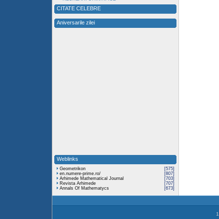
CITATE CELEBRE
Aniversarile zilei
Weblinks
Geometrikon
[575]
en.numere-prime.ro/
[807]
Arhimede Mathematical Journal
[703]
Revista Arhimede
[707]
Annals Of Mathematycs
[673]
1