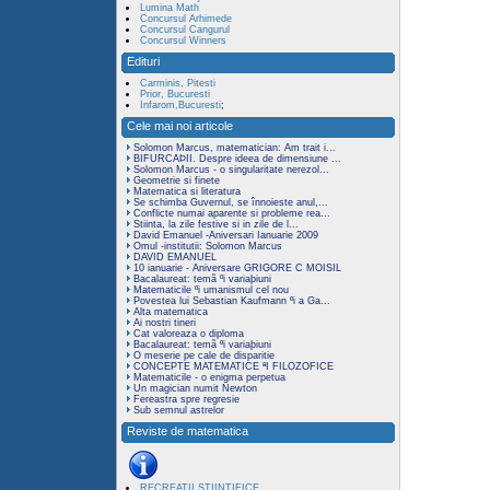
Lumina Math
Concursul Arhimede
Concursul Cangurul
Concursul Winners
Edituri
Carminis, Pitesti
Prior, Bucuresti
Infarom,Bucuresti
;
Cele mai noi articole
Solomon Marcus, matematician: Am trait i...
BIFURCAÞII. Despre ideea de dimensiune ...
Solomon Marcus - o singularitate nerezol...
Geometrie si finete
Matematica si literatura
Se schimba Guvernul, se înnoieste anul,...
Conflicte numai aparente si probleme rea...
Stiinta, la zile festive si in zile de l...
David Emanuel -Aniversari Ianuarie 2009
Omul -institutii: Solomon Marcus
DAVID EMANUEL
10 ianuarie - Aniversare GRIGORE C MOISIL
Bacalaureat: temã ºi variaþiuni
Matematicile ºi umanismul cel nou
Povestea lui Sebastian Kaufmann ºi a Ga...
Alta matematica
Ai nostri tineri
Cat valoreaza o diploma
Bacalaureat: temã ºi variaþiuni
O meserie pe cale de disparitie
CONCEPTE MATEMATICE ªI FILOZOFICE
Matematicile - o enigma perpetua
Un magician numit Newton
Fereastra spre regresie
Sub semnul astrelor
Reviste de matematica
RECREATII STIINTIFICE