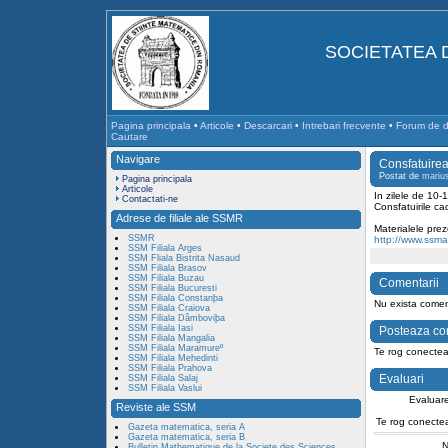
SOCIETATEA 
Pagina principala
•
Articole
•
Descarcari
•
Intrebari frecvente
•
Forum de di
Cautare
Navigare
Consfatuirea
Postat de
mariu
Pagina principala
Articole
In zilele de 10
Contactati-ne
Consfatuirile ca
Adrese de filiale ale SSMR
Materialele pre
SSMR
http://www.ssma
SSM Filiala Arges
SSM Fliala Bistrita Nasaud
SSM Filiala Brasov
SSM Filiala Buzau
Comentarii
SSM Filiala Bucuresti
SSM Filiala Constanþa
Nu exista coment
SSM Filiala Craiova
SSM Filiala Dâmboviþa
SSM Filiala Iasi
Posteaza co
SSM Filiala Mangalia
SSM Filiala Maramureº
Te rog conectea
SSM Filiala Mehedinti
SSM Filiala Prahova
Evaluari
SSM Filiala Salaj
SSM Filiala Vaslui
Evaluare
Reviste ale SSM
Te rog conectea
Gazeta matematica, seria A
Gazeta matematica, seria B
N
Bulletin Mathematique de la Societe des Sciences